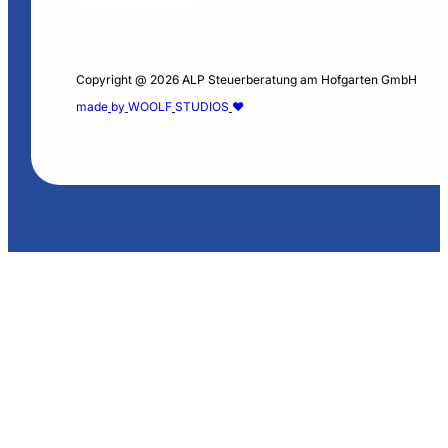
Copyright @ 2026 ALP Steuerberatung am Hofgarten GmbH
m
a
d
e
b
y
W
O
O
L
F
S
T
U
D
I
O
S
❤️