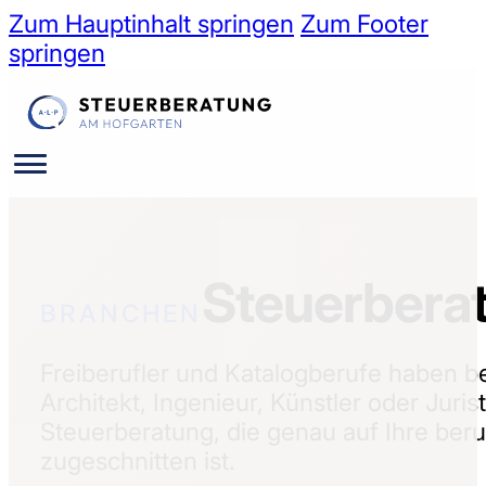
Zum Hauptinhalt springen
Zum Footer
springen
Steuerberat
BRANCHEN
Freiberufler und Katalogberufe haben 
Architekt, Ingenieur, Künstler oder Juri
Steuerberatung, die genau auf Ihre beru
zugeschnitten ist.