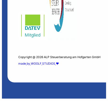
Copyright @ 2026 ALP Steuerberatung am Hofgarten GmbH
m
a
d
e
b
y
W
O
O
L
F
S
T
U
D
I
O
S
❤️