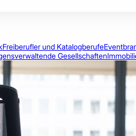
k
Freiberufler und Katalogberufe
Eventbra
ensverwaltende Gesellschaften
Immobil