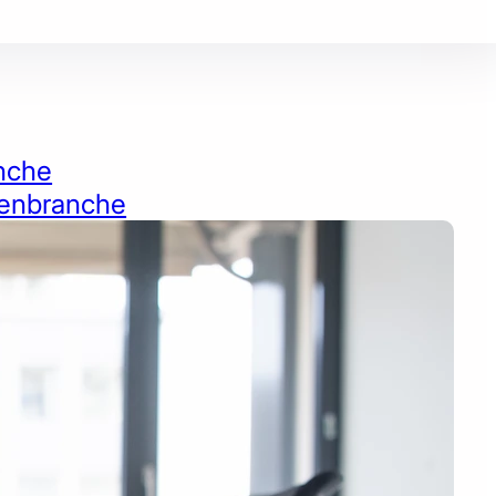
nche
ienbranche